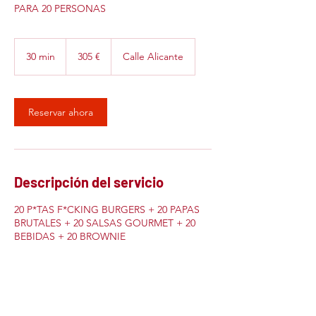
PARA 20 PERSONAS
305
euros
30 min
3
305 €
Calle Alicante
0
m
i
Reservar ahora
n
Descripción del servicio
20 P*TAS F*CKING BURGERS + 20 PAPAS
BRUTALES + 20 SALSAS GOURMET + 20
BEBIDAS + 20 BROWNIE
Datos de contacto