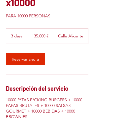
x10000
PARA 10000 PERSONAS
135.000
euros
3 days
3
135.000 €
Calle Alicante
d
a
y
s
Reservar ahora
Descripción del servicio
10000 P*TAS F*CKING BURGERS + 10000
PAPAS BRUTALES + 10000 SALSAS
GOURMET + 10000 BEBIDAS + 10000
BROWNIES