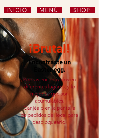
INICIO
MENÚ
SHOP
¡Brutal!
Encontraste un
Easter egg.
Podrás encontrarlos en
diferentes lugares, y lo
mejor es que son
acumulables.
Canjéalo en la pantalla
de pedidos del local para
desbloquearlo.